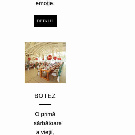
emoție.
DETALII
BOTEZ
O primă
sărbătoare
a vieții,