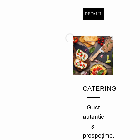
DETALII
CATERING
Gust
autentic
și
prospețime,