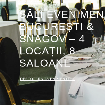
despre voi.
SĂLI EVENIME
BUCUREȘTI &
SNAGOV – 4
LOCAȚII, 8
SALOANE
DESCOPERĂ EVENIMENTELE