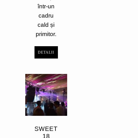
într-un
cadru
cald și
primitor.
DETALII
SWEET
18