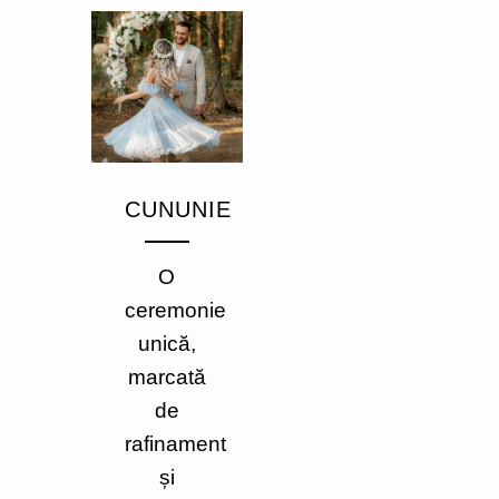
CUNUNIE
O
ceremonie
unică,
marcată
de
rafinament
și