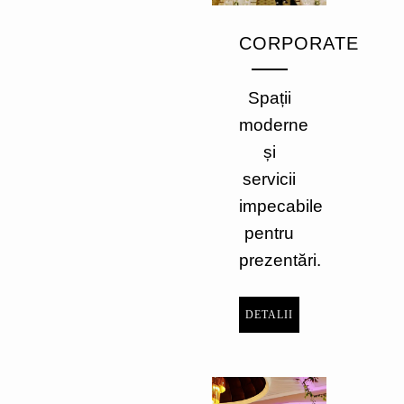
CORPORATE
Spații
moderne
și
servicii
impecabile
pentru
prezentări.
DETALII