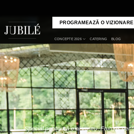
Skip
to
content
PROGRAMEAZĂ O VIZIONARE
CONCEPTE 2026
CATERING
BLOG
Special pentru că e al vostru. Frumos pent