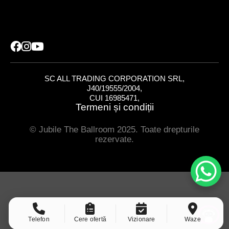
SC ALL TRADING CORPORATION SRL,
J40/19555/2004,
CUI 16985471,
Termeni și condiții
© Jubile The Ballroom 2025. Toate drepturile
rezervate.
Telefon
Cere ofertă
Vizionare
Waze