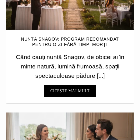
NUNTĂ SNAGOV: PROGRAM RECOMANDAT
PENTRU O ZI FĂRĂ TIMPI MORȚI
Când cauți nuntă Snagov, de obicei ai în
minte natură, lumină frumoasă, spații
spectaculoase pădure [...]
CITEȘTE MAI MULT