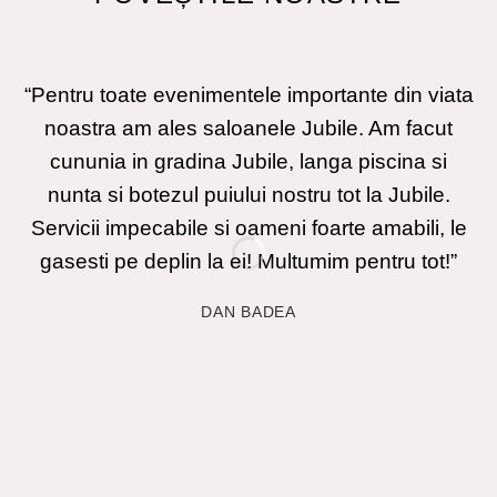
“Pentru toate evenimentele importante din viata
“
noastra am ales saloanele Jubile. Am facut
cununia in gradina Jubile, langa piscina si
a
nunta si botezul puiului nostru tot la Jubile.
p
Servicii impecabile si oameni foarte amabili, le
a
gasesti pe deplin la ei! Multumim pentru tot!”
DAN BADEA
p