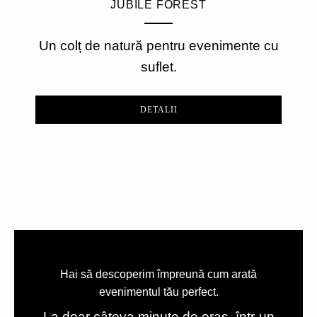
JUBILE FOREST
Un colț de natură pentru evenimente cu
suflet.
DETALII
Hai să descoperim împreună cum arată
evenimentul tău perfect.
La doar câteva minute de oraș, într-un