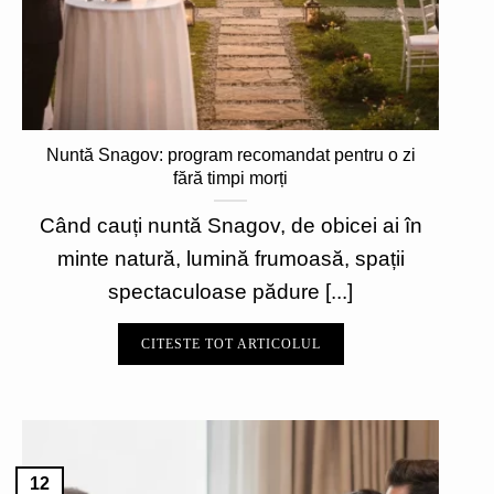
Nuntă Snagov: program recomandat pentru o zi
fără timpi morți
Când cauți nuntă Snagov, de obicei ai în
minte natură, lumină frumoasă, spații
spectaculoase pădure [...]
CITESTE TOT ARTICOLUL
12