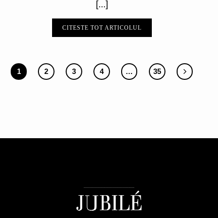
[...]
CITESTE TOT ARTICOLUL
1
2
3
4
…
35