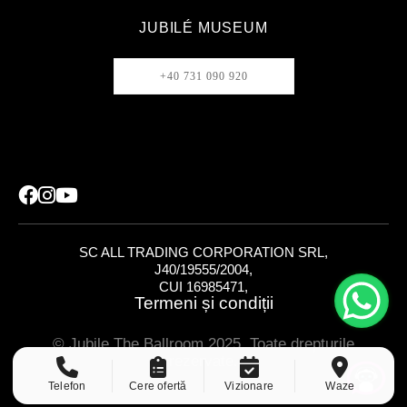
JUBILÉ MUSEUM
+40 731 090 920
SC ALL TRADING CORPORATION SRL,
J40/19555/2004,
CUI 16985471,
Termeni și condiții
© Jubile The Ballroom 2025. Toate drepturile
rezervate.
Telefon
Cere ofertă
Vizionare
Waze