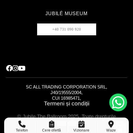
JUBILÉ MUSEUM
+40 731 090 920
SC ALL TRADING CORPORATION SRL,
J40/19555/2004,
CUI 16985471,
Termeni și condiții
© Jubile The Ballroom 2025. Toate drepturile
rezervate.
Telefon
Cere ofertă
Vizionare
Waze